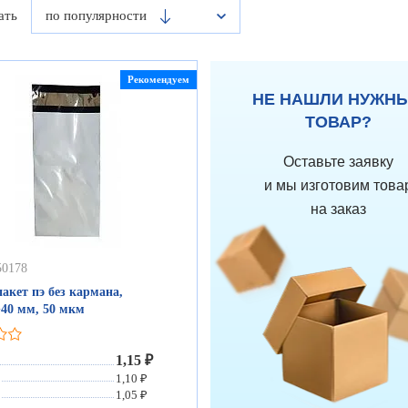
ать
по популярности
Рекомендуем
НЕ НАШЛИ НУЖН
ТОВАР?
Оставьте заявку
и мы изготовим това
на заказ
50178
акет пэ без кармана,
+40 мм, 50 мкм
1,15 ₽
1,10 ₽
1,05 ₽