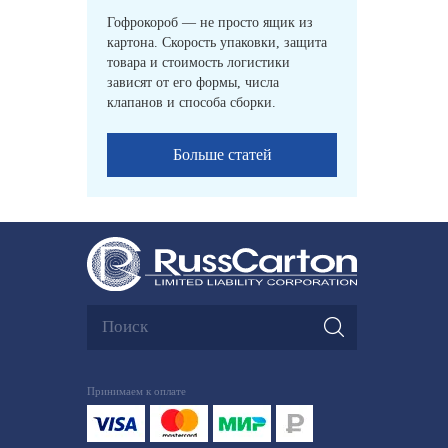
Гофрокороб — не просто ящик из
картона. Скорость упаковки, защита
товара и стоимость логистики
зависят от его формы, числа
клапанов и способа сборки.
Больше статей
Принимаем к оплате