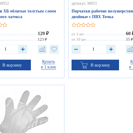
30052
артикул 30051
и ХБ облитые толстым слоем
Перчатки рабочие полушерстя
ого латекса
двойные с ПВХ Точка
129 ₽
60 
от 1 шт
123 ₽
от 10 шт
55 
Купить
К
В корзину
В корзину
в 1 клик
в 