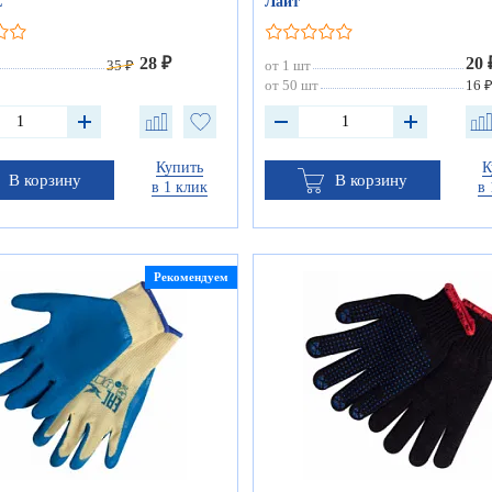
L
Лайт
28 ₽
20 
35 ₽
от 1 шт
от 50 шт
16 
Купить
К
В корзину
В корзину
в 1 клик
в 
Рекомендуем