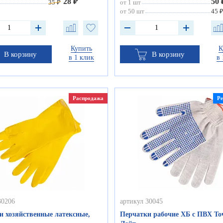
28 ₽
50 
35 ₽
от 1 шт
от 50 шт
45 
Купить
К
В корзину
В корзину
в 1 клик
в 
Распродажа
Р
30206
артикул 30045
и хозяйственные латексные,
Перчатки рабочие ХБ с ПВХ То