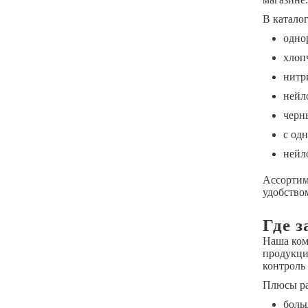
В катало
одно
хлоп
нитр
нейл
черн
с од
нейл
Ассортим
удобство
Где з
Наша ком
продукци
контроль 
Плюсы ра
боль