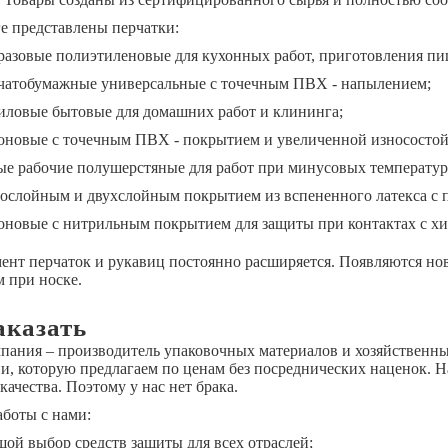
ге представлены перчатки:
разовые полиэтиленовые для кухонных работ, приготовления пищ
чатобумажные универсальные с точечным ПВХ - напылением;
иловые бытовые для домашних работ и клининга;
оновые с точечным ПВХ - покрытием и увеличенной износостой
ые рабочие полушерстяные для работ при минусовых температур
нослойным и двухслойным покрытием из вспененного латекса с 
оновые с нитрильным покрытием для защиты при контактах с х
ент перчаток и рукавиц постоянно расширяется. Появляются но
м при носке.
аказать
пания – производитель упаковочных материалов и хозяйственн
и, которую предлагаем по ценам без посреднических наценок. 
качества. Поэтому у нас нет брака.
боты с нами:
шой выбор средств защиты для всех отраслей;