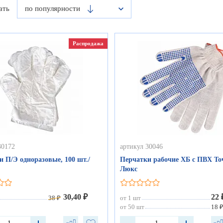
ать
по популярности
Распродажа
30172
артикул 30046
 П/Э одноразовые, 100 шт./
Перчатки рабочие ХБ с ПВХ То
Люкс
30,40 ₽
22 
38 ₽
от 1 шт
от 50 шт
18 