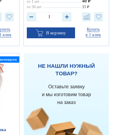
₽
40 ₽
от 1 шт
₽
от 50 шт
35 ₽
упить
Купить
В корзину
1 клик
в 1 клик
екомендуем
НЕ НАШЛИ НУЖНЫЙ
ТОВАР?
Оставьте заявку
и мы изготовим товар
на заказ
чка