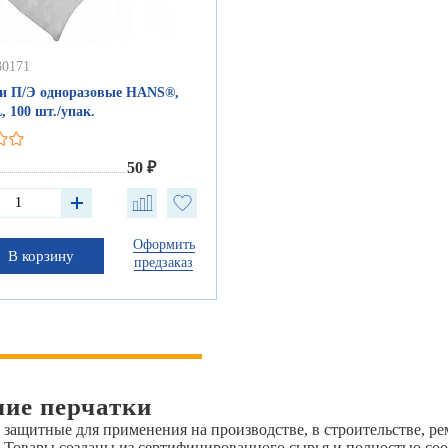
30171
и П/Э одноразовые HANS®,
, 100 шт./упак.
50 ₽
Оформить
В корзину
предзаказ
чие перчатки
 защитные для применения на производстве, в строительстве, ре
. Товары созданы из сертифицированного сырья и полностью со