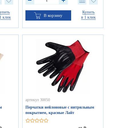
упить
Купить
В корзину
1 клик
в 1 клик
артикул 30050
м
Перчатки нейлоновые с нитрильным
покрытием, красные Лайт