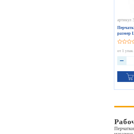
артикул 
Перчатк
размер L
от 1 упак
Рабо
Перчатки
магазине