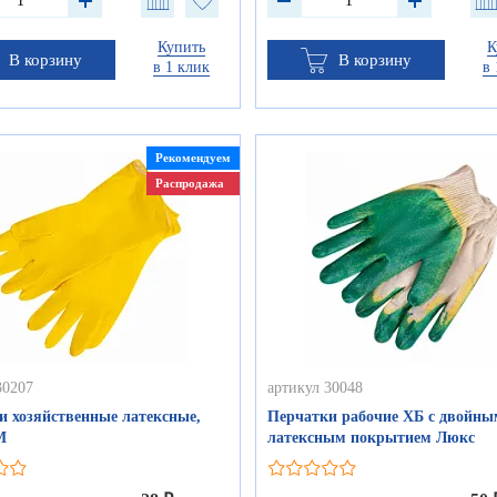
Купить
К
В корзину
В корзину
в 1 клик
в 
Рекомендуем
Распродажа
30207
артикул 30048
и хозяйственные латексные,
Перчатки рабочие ХБ с двойны
M
латексным покрытием Люкс