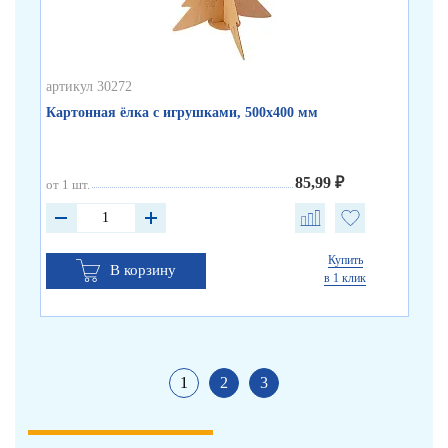
артикул 30272
арт
Картонная ёлка с игрушками, 500х400 мм
Ка
85,99 ₽
от 1 шт.
от 
Купить
В корзину
в 1 клик
1
2
3