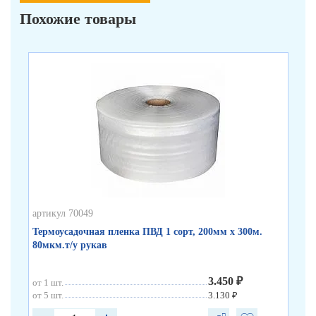
Похожие товары
артикул 70049
арт
Термоусадочная пленка ПВД 1 сорт, 200мм х 300м.
Те
80мкм.т/у рукав
80
3.450 ₽
от 1 шт.
от 
от 5 шт.
3.130 ₽
от 