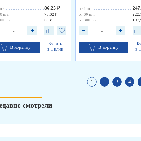
86,25 ₽
247
шт.
от 1 шт.
0 шт.
77,62 ₽
от 60 шт.
222,
00 шт.
69 ₽
от 300 шт.
197,
Купить
К
В корзину
В корзину
в 1 клик
в 
1
2
3
4
едавно смотрели