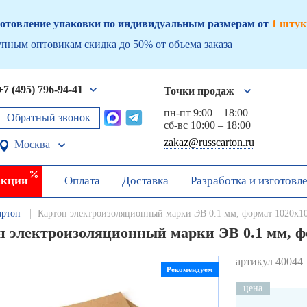
отовление упаковки по индивидуальным размерам от
1 штук
пным оптовикам скидка до 50% от объема заказа
+7 (495) 796-94-41
Точки продаж
пн-пт 9:00 – 18:00
Обратный звонок
сб-вс 10:00 – 18:00
zakaz@russcarton.ru
Москва
кции
Оплата
Доставка
Разработка и изготовл
артон
Картон электроизоляционный марки ЭВ 0.1 мм, формат 1020х10
н электроизоляционный марки ЭВ 0.1 мм, фо
артикул 40044
Рекомендуем
цена