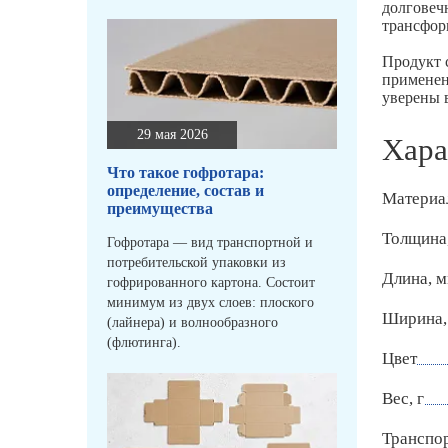
долговеч
трансфор
Продукт 
применен
уверены 
29 мая 2026
Хара
Что такое гофротара:
определение, состав и
Материа
преимущества
Толщина
Гофротара — вид транспортной и
потребительской упаковки из
Длина, 
гофрированного картона. Состоит
минимум из двух слоев: плоского
Ширина,
(лайнера) и волнообразного
(флютинга).
Цвет
Вес, г
Транспо