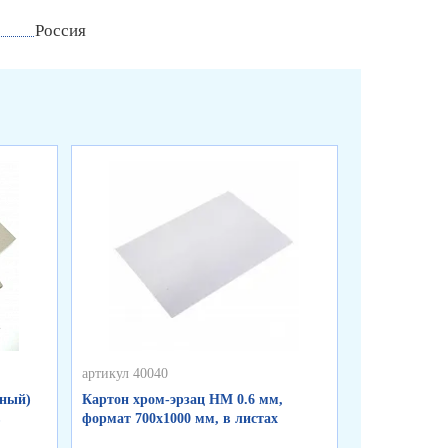
Россия
артикул 40040
артикул 40039
тный)
Картон хром-эрзац НМ 0.6 мм,
Картон хром-
в
формат 700х1000 мм, в листах
формат 700х1