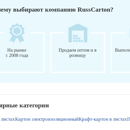
ему выбирают компанию RussCarton?
На рынке
Продаем оптом и в
Выполн
с 2008 года
розницу
ярные категории
 листах
Картон электроизоляционный
Крафт-картон в листах
П