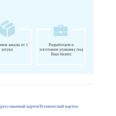
яем заказы от 1
Разработаем и
штуки
изготовим упаковку под
Ваш бизнес
рессованный картон
Технический картон