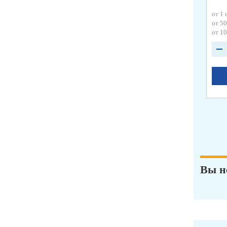
от 1 
от 50
от 10
Вы н