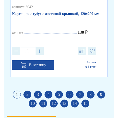
артикул 30421
арт
Картонный тубус с жестяной крышкой, 120х200 мм
Бе
130 ₽
от 1 шт.
от 
от 
от 
Купить
В корзину
в 1 клик
1
2
3
4
5
6
7
8
9
10
11
12
13
14
15