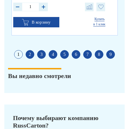
Купить
В корзину
в 1 клик
1
2
3
4
5
6
7
8
9
Вы недавно смотрели
Почему выбирают компанию
RussCarton?