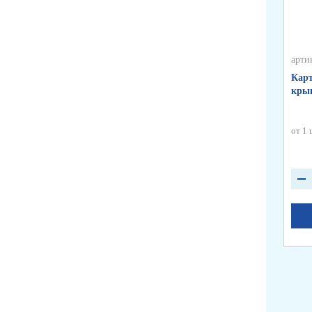
арти
Карт
крыш
от 1 