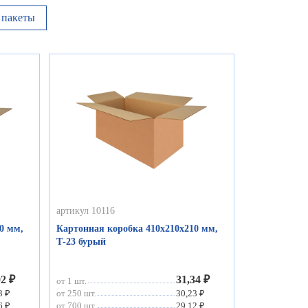
пакеты
артикул 10116
0 мм,
Картонная коробка 410х210х210 мм,
Т-23 бурый
02 ₽
31,34 ₽
от 1 шт.
3 ₽
от 250 шт.
30,23 ₽
6 ₽
от 700 шт.
29,12 ₽