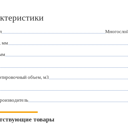
ктеристики
л
Многослой
, мм
 мм
ртировочный объем, м3
роизводитель
тствующие товары