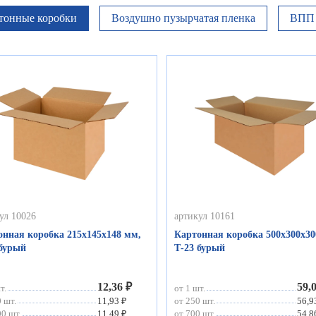
тонные коробки
Воздушно пузырчатая пленка
ВПП 
ул 10026
артикул 10161
онная коробка 215х145х148 мм,
Картонная коробка 500х300х30
 бурый
Т-23 бурый
12,36 ₽
59,
т.
от 1 шт.
 шт.
11,93 ₽
от 250 шт.
56,9
0 шт.
11,49 ₽
от 700 шт.
54,8