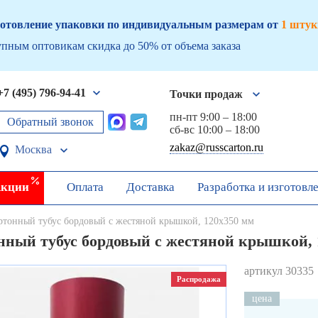
отовление упаковки по индивидуальным размерам от
1 штук
пным оптовикам скидка до 50% от объема заказа
+7 (495) 796-94-41
Точки продаж
пн-пт 9:00 – 18:00
Обратный звонок
сб-вс 10:00 – 18:00
zakaz@russcarton.ru
Москва
кции
Оплата
Доставка
Разработка и изготовл
ртонный тубус бордовый с жестяной крышкой, 120х350 мм
нный тубус бордовый с жестяной крышкой, 
артикул 30335
Распродажа
цена