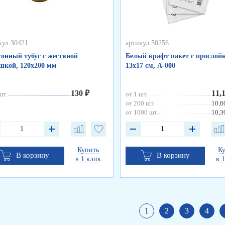
кул 30421
артикул 50256
онный тубус с жестяной
Белый крафт пакет с прослойк
кой, 120х200 мм
13х17 см, А-000
130 ₽
11,
шт.
от 1 шт.
от 200 шт.
10,6
от 1000 шт.
10,3
Купить
К
В корзину
В корзину
в 1 клик
в 
1
2
3
4