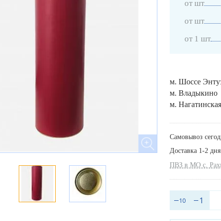
от шт
от шт
от 1 шт
м. Шоссе Энту
м. Владыкино
м. Нагатинска
Самовывоз сегод
Доставка 1-2 дня
ПВЗ в МО с. Ра