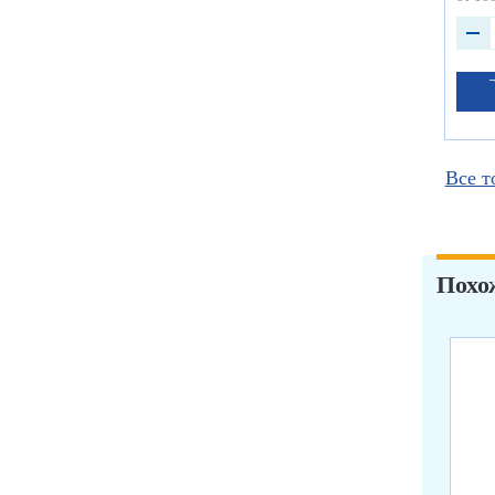
Все т
Похо