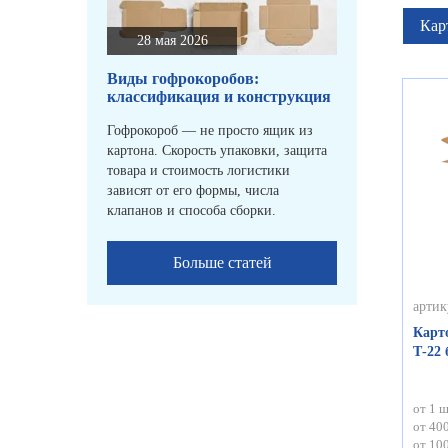
Кар
28 мая 2026
Виды гофрокоробов:
классификация и конструкция
Гофрокороб — не просто ящик из
картона. Скорость упаковки, защита
товара и стоимость логистики
зависят от его формы, числа
клапанов и способа сборки.
Больше статей
артик
Карт
Т-22
от 1 ш
от 400
от 100