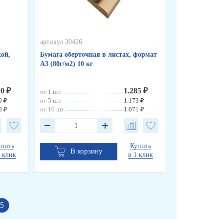
артикул 30426
артикул 50255
ой,
Бумага оберточная в листах, формат
Пакеты фасо
А3 (80г/м2) 10 кг
«WWW», синя
см, 8 мкм
10 ₽
1.285 ₽
от 1 шт.
от 1 шт.
0 ₽
от 5 шт.
1.173 ₽
от 10 шт.
0 ₽
от 10 шт.
1.071 ₽
упить
Купить
В корзину
В к
1 клик
в 1 клик
5