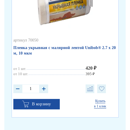
артикул 70050
арт
Пленка укрывная с малярной лентой Unibob® 2.7 х 20
Те
м, 10 мкм
80
420 ₽
от 1 шт.
от 
от 10 шт.
395 ₽
от 
Купить
В корзину
в 1 клик